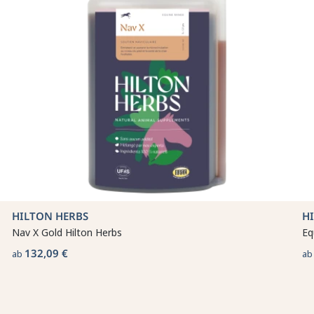
HILTON HERBS
H
Nav X Gold Hilton Herbs
Eq
132,09 €
ab
a