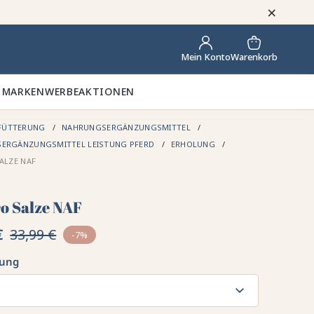
×
Warenkorb
Mein Konto
 MARKEN
WERBEAKTIONEN
FÜTTERUNG
NAHRUNGSERGÄNZUNGSMITTEL
ERGÄNZUNGSMITTEL LEISTUNG PFERD
ERHOLUNG
ALZE NAF
ro Salze NAF
€
33,99 €
-7%
kung