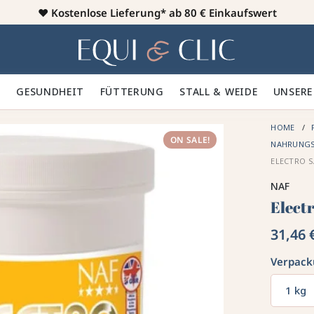
♥️
Kostenlose Lieferung* ab 80 € Einkaufswert
Heim
 🪮
GESUNDHEIT ✨
FÜTTERUNG 🥕
STALL & WEIDE 🍃
UNSERE
HOME
ON SALE!
NAHRUNGS
ELECTRO S
NAF
Elect
31,46 
Verpac
1 kg