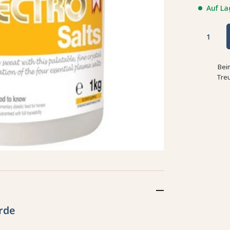
Auf La
Bei
Tre
rde