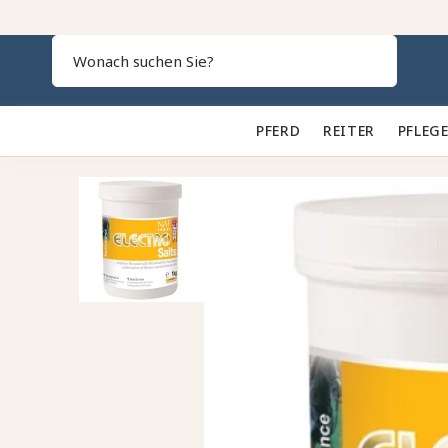
Search
PFERD 🐎
REITER 👕
PFLEGE