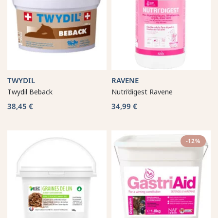
TWYDIL
RAVENE
Twydil Beback
Nutri’digest Ravene
38,45 €
34,99 €
-12%