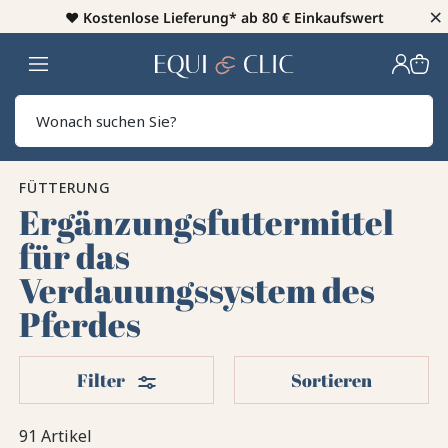
×
♥️
Kostenlose Lieferung* ab 80 € Einkaufswert
Heim
Sear
FÜTTERUNG
Ergänzungsfuttermittel
für das
Verdauungssystem des
Pferdes
Filter
Filter
Sortieren
91 Artikel