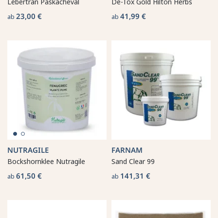
Lebertran Paskacheval
De-Tox Gold Hilton Herbs
23,00 €
41,99 €
ab
ab
NUTRAGILE
FARNAM
Bockshornklee Nutragile
Sand Clear 99
61,50 €
141,31 €
ab
ab