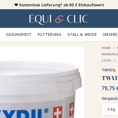
♥️
Kostenlose Lieferung* ab 80 € Einkaufswert
Heim
 🪮
GESUNDHEIT ✨
FÜTTERUNG 🥕
STALL & WEIDE 🍃
UNSERE
HOME
NAHRUNGS
STUTE
TWYDIL
TWYD
79,75 
Verpac
3 kg