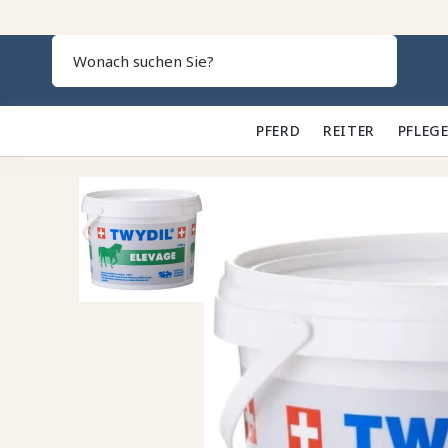
Search
PFERD 🐎
REITER 👕
PFLEGE