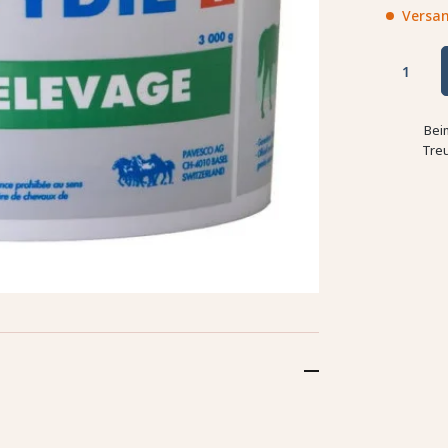
Versan
Bei
Tre