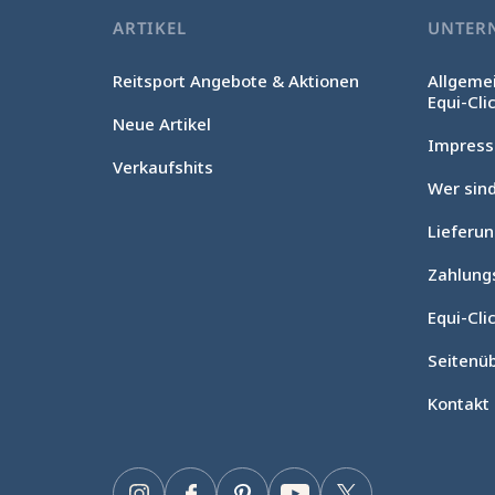
ARTIKEL
UNTER
Reitsport Angebote & Aktionen
Allgeme
Equi-Cli
Neue Artikel
Impres
Verkaufshits
Wer sind
Lieferu
Ohne Einwilligung fortfahren
Cookie-Verwaltung
Zahlung
Unsere Website verwendet Cookies, um das ordnungsgemäße
Equi-Clic
Funktionieren zu gewährleisten, die technische Leistung zu
optimieren sowie relevante Werbung anzuzeigen und deren
Seitenüb
Wirkung zu messen. Für weitere Informationen und/oder zur
Änderung Ihrer Einstellungen klicken Sie auf die Schaltfläche
Kontakt
„Einstellungen“.
Zustimmungen zertifiziert durch
Einstellungen
Einverstanden