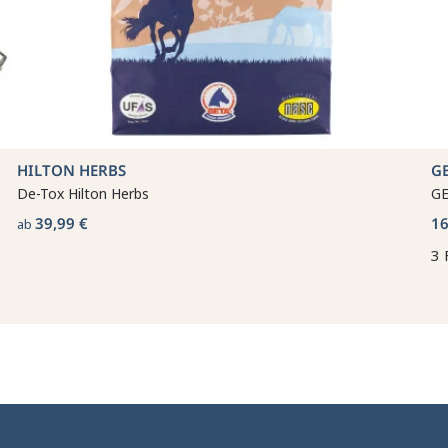
HILTON HERBS
G
De-Tox Hilton Herbs
GE
39,99 €
16
ab
3 