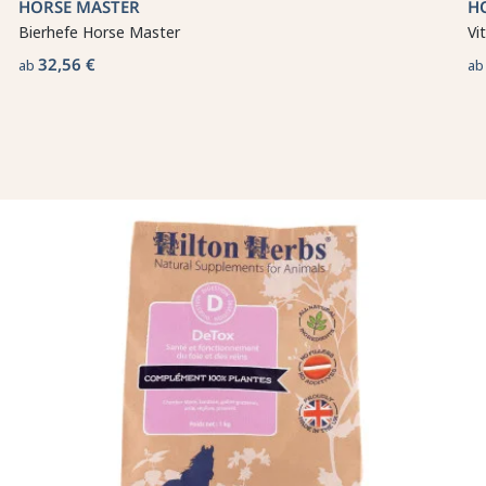
HORSE MASTER
H
Bierhefe Horse Master
Vi
32,56 €
ab
a