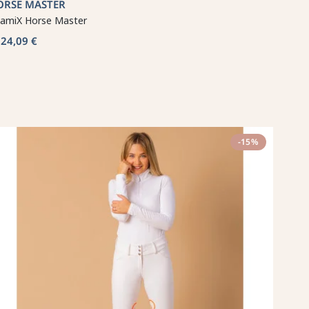
ORSE MASTER
tamiX Horse Master
24,09 €
b
-15%