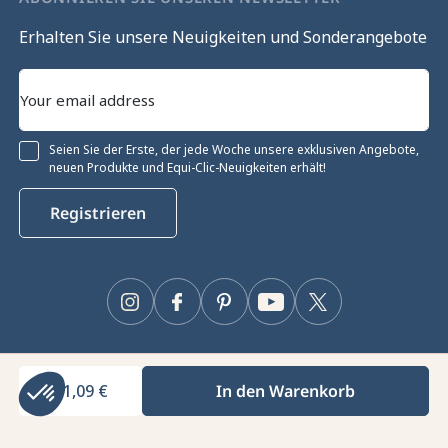
Erhalten Sie unsere Neuigkeiten und Sonderangebote
Seien Sie der Erste, der jede Woche unsere exklusiven Angebote,
neuen Produkte und Equi-Clic-Neuigkeiten erhält!
Registrieren
Instagram
Facebook
Pinterest
YouTube
Twitter
11,09 €
In den Warenkorb
Equiclic © 2026
Cookie-Verwaltung
Axeptio consent
Einwilligungsmanagementplattform: Passen Sie Ihre Optionen 