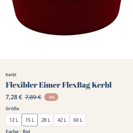
Kerbl
Flexibler Eimer FlexBag Kerbl
7,28 €
7,89 €
-8%
Größe
12 L
15 L
28 L
42 L
60 L
Farbe :
Rot