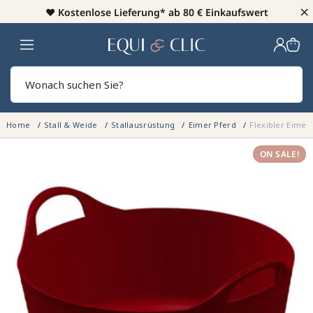
×
♥️
Kostenlose Lieferung* ab 80 € Einkaufswert
Heim
Sear
Home
Stall & Weide
Stallausrüstung
Eimer Pferd
Flexibler Eimer
ON SALE!