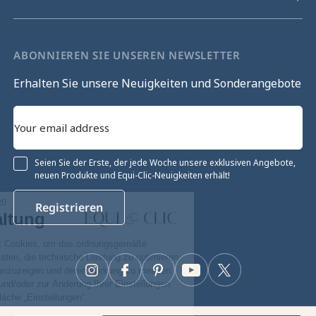
ABONNIEREN SIE UNSEREN NEWSLETTER
Erhalten Sie unsere Neuigkeiten und Sonderangebote
Seien Sie der Erste, der jede Woche unsere exklusiven Angebote,
neuen Produkte und Equi-Clic-Neuigkeiten erhält!
Ohne Einwilligung fortfahren
Registrieren
Cookie-Verwaltung
Unsere Website verwendet Cookies, um das ordnungsgemäße
Funktionieren zu gewährleisten, die technische Leistung zu optimieren
sowie relevante Werbung anzuzeigen und deren Wirkung zu messen.
Instagram
Facebook
Pinterest
YouTube
Twitter
Für weitere Informationen und/oder zur Änderung Ihrer Einstellungen
klicken Sie auf die Schaltfläche „Einstellungen“.