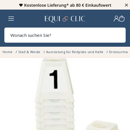
×
♥️
Kostenlose Lieferung* ab 80 € Einkaufswert
Heim
Sear
Home
Stall & Weide
Ausrüstung für Reitplatz und Halle
Dressurmat