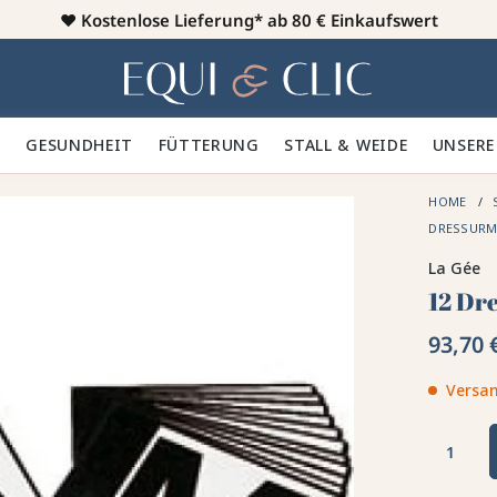
♥️
Kostenlose Lieferung* ab 80 € Einkaufswert
Heim
 🪮
GESUNDHEIT ✨
FÜTTERUNG 🥕
STALL & WEIDE 🍃
UNSERE
HOME
DRESSURM
La Gée
12 Dr
93,70 
Versan