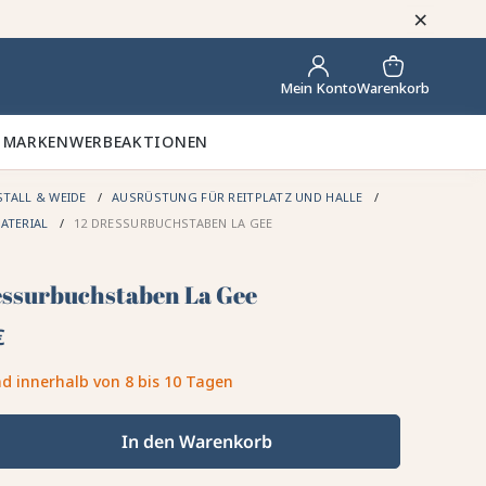
×
Warenkorb
Mein Konto
 MARKEN
WERBEAKTIONEN
STALL & WEIDE
AUSRÜSTUNG FÜR REITPLATZ UND HALLE
ATERIAL
12 DRESSURBUCHSTABEN LA GEE
essurbuchstaben La Gee
€
d innerhalb von 8 bis 10 Tagen
In den Warenkorb