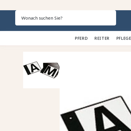
Search
PFERD 🐎
REITER 👕
PFLEGE