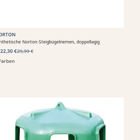
ORTON
nthetische Norton-Steigbügelriemen, doppellagig
22,30 €
29,99 €
b
Farben