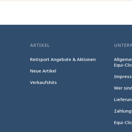
ARTIKEL
UNTER
Reitsport Angebote & Aktionen
Allgeme
Equi-Cli
Neue Artikel
Impres
Verkaufshits
Wer sind
Lieferu
Ohne Einwilligung fortfahren
Cookie-Verwaltung
Zahlung
Unsere Website verwendet Cookies, um das ordnungsgemäße
Equi-Clic
Funktionieren zu gewährleisten, die technische Leistung zu
optimieren sowie relevante Werbung anzuzeigen und deren