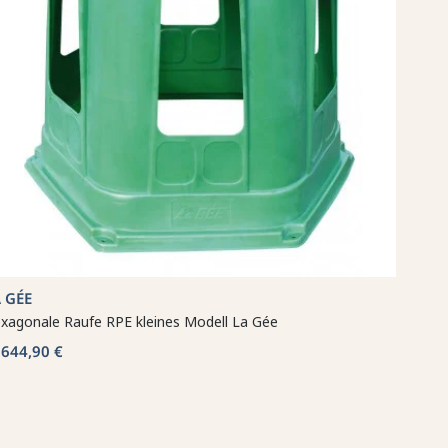
 GÉE
xagonale Raufe RPE kleines Modell La Gée
644,90 €
b