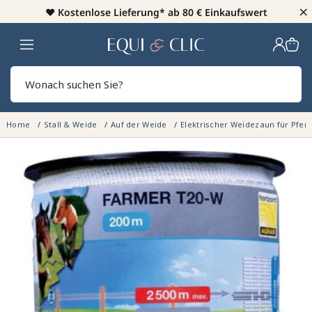
×
♥️
Kostenlose Lieferung* ab 80 € Einkaufswert
Heim
Sear
Home
Stall & Weide
Auf der Weide
Elektrischer Weidezaun für Pfer