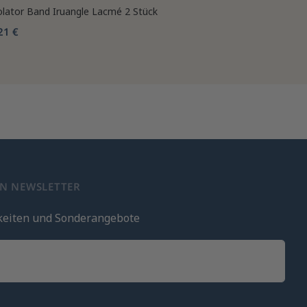
olator Band Iruangle Lacmé 2 Stück
21 €
EN NEWSLETTER
keiten und Sonderangebote