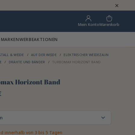
×
Warenkorb
Mein Konto
 MARKEN
WERBEAKTIONEN
STALL & WEIDE
AUF DER WEIDE
ELEKTRISCHER WEIDEZAUN
DE
DRÄHTE UND BÄNDER
TURBOMAX HORIZONT BAND
max Horizont Band
€
m
d innerhalb von 3 bis 5 Tagen