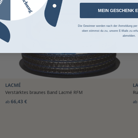
MEIN GESCHENK 
Die Gewinner werden nach der Anmeldung per Z
oben stimmst du zu, unsere E-Mails zu erha
abmelden.
LACMÉ
L
Verstärktes braunes Band Lacmé RFM
Ru
66,43 €
ab
a