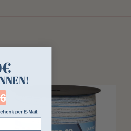
0€
NNEN!
ntdown ends in:
chenk per E-Mail: