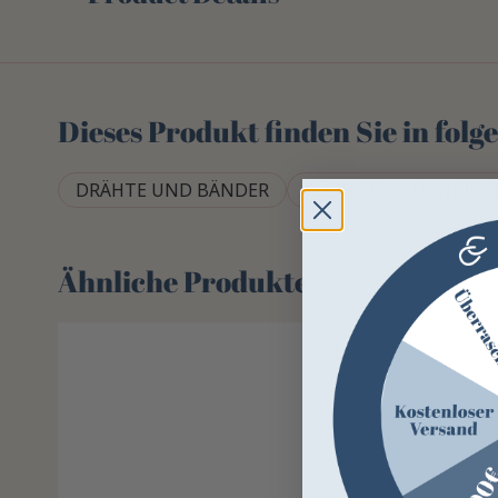
Dieses Produkt finden Sie in fol
DRÄHTE UND BÄNDER
ELEKTRISCHER WEID
Ähnliche Produkte