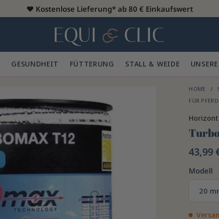
♥️
Kostenlose Lieferung* ab 80 € Einkaufswert
Heim
 🪮
GESUNDHEIT ✨
FÜTTERUNG 🥕
STALL & WEIDE 🍃
UNSERE
HOME
FÜR PFER
Horizont
Turbo
43,99 
Modell
20 m
Versan