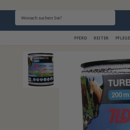
Search
PFERD 🐎
REITER 👕
PFLEGE