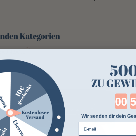
genden Kategorien
EZAUNBAND
50
ZU GEWI
Cou
Wir senden dir dein Ges
E-mail