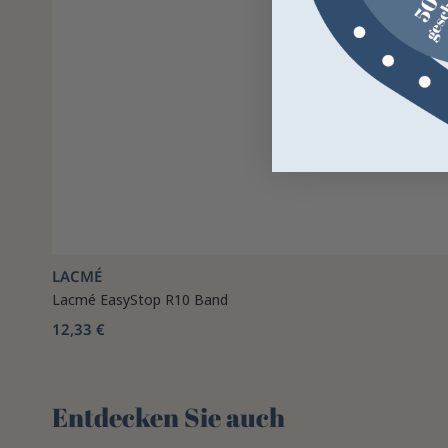
LACMÉ
Lacmé EasyStop R10 Band
12,33 €
Entdecken Sie auch 🌻