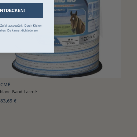
ENTDECKEN!
ufall ausgewählt. Durch Klicken
lten. Du kannst dich jederzeit
ACMÉ
blanc-Band Lacmé
83,69 €
b