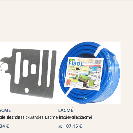
ACMÉ
LACMÉ
aken Lacmé
nde des Classic-Bandes Lacmé im 2er-Pack
Fisol-Rolle Lacmé
,34 €
107,15 €
ab