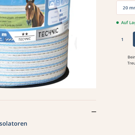
20 m
Auf La
Bei
Tre
Isolatoren