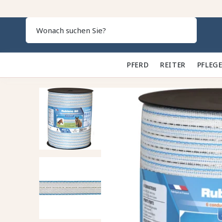
Search
PFERD 🐎
REITER 👕
PFLEGE