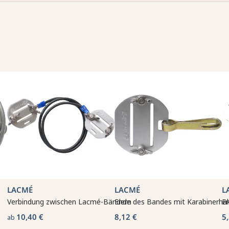
LACMÉ
LACMÉ
L
Verbindung zwischen Lacmé-Bändern
Ende des Bandes mit Karabinerh
E
10,40 €
8,12 €
5
ab