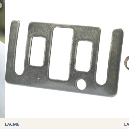
LACMÉ
L