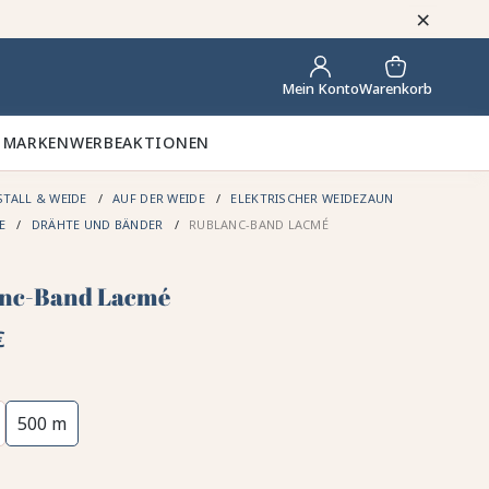
×
Warenkorb
Mein Konto
 MARKEN
WERBEAKTIONEN
STALL & WEIDE
AUF DER WEIDE
ELEKTRISCHER WEIDEZAUN
DE
DRÄHTE UND BÄNDER
RUBLANC-BAND LACMÉ
nc-Band Lacmé
€
500 m