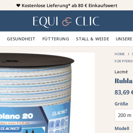
♥️
Kostenlose Lieferung* ab 80 € Einkaufswert
Heim
 🪮
GESUNDHEIT ✨
FÜTTERUNG 🥕
STALL & WEIDE 🍃
UNSERE
HOME
FÜR PFER
Lacmé
Rubla
83,69 
Größe
200 m
Modell