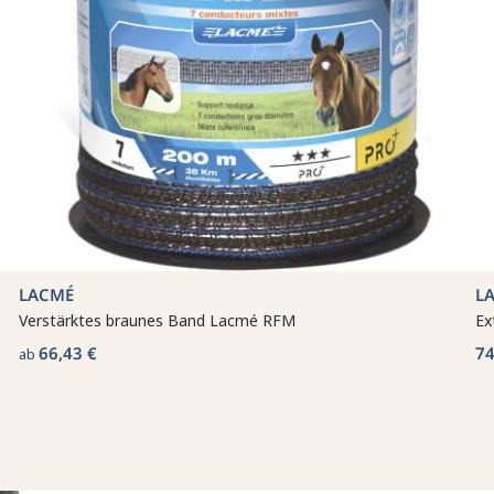
LACMÉ
L
Verstärktes braunes Band Lacmé RFM
Ex
66,43 €
74
ab