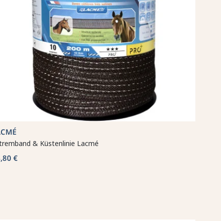
ACMÉ
tremband & Küstenlinie Lacmé
,80 €