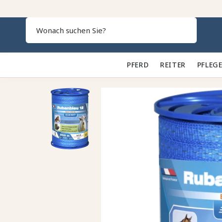
Search
PFERD 🐎
REITER 👕
PFLEGE