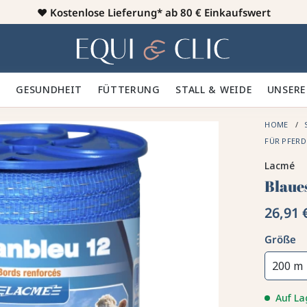
♥️
Kostenlose Lieferung* ab 80 € Einkaufswert
Heim
 🪮
GESUNDHEIT ✨
FÜTTERUNG 🥕
STALL & WEIDE 🍃
UNSERE
HOME
FÜR PFER
Lacmé
Blaue
26,91 
Größe
200 m
Auf La