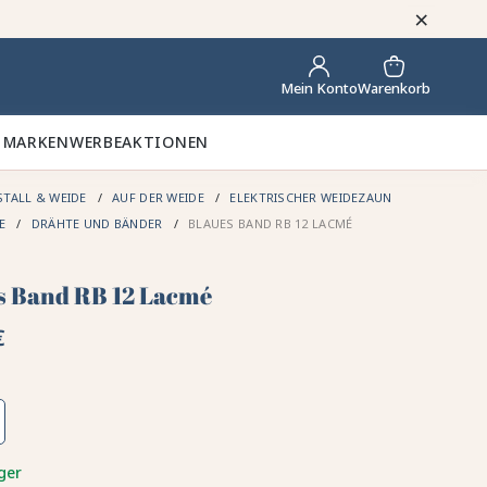
×
Warenkorb
Mein Konto
 MARKEN
WERBEAKTIONEN
STALL & WEIDE
AUF DER WEIDE
ELEKTRISCHER WEIDEZAUN
DE
DRÄHTE UND BÄNDER
BLAUES BAND RB 12 LACMÉ
s Band RB 12 Lacmé
€
ger