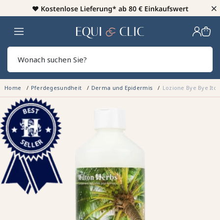
×
♥️
Kostenlose Lieferung* ab 80 € Einkaufswert
Heim
Sear
Home
Pferdegesundheit
Derma und Epidermis
Lozione Bye Bye Itch