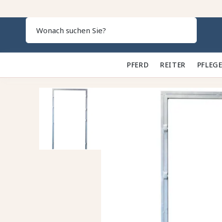
Search
PFERD 🐎
REITER 👕
PFLEGE