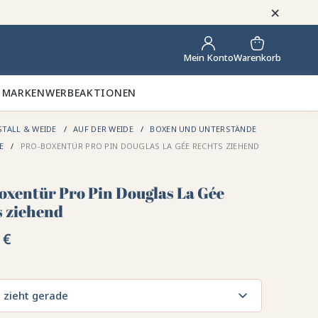
×
Warenkorb
Mein Konto
 MARKEN
WERBEAKTIONEN
STALL & WEIDE
AUF DER WEIDE
BOXEN UND UNTERSTÄNDE
DE
PRO-BOXENTÜR PRO PIN DOUGLAS LA GÉE RECHTS ZIEHEND
oxentür Pro Pin Douglas La Gée
s ziehend
 €
 zieht gerade