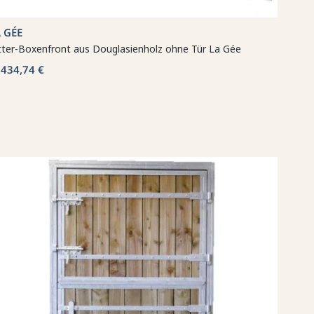
 GÉE
tter-Boxenfront aus Douglasienholz ohne Tür La Gée
434,74 €
b