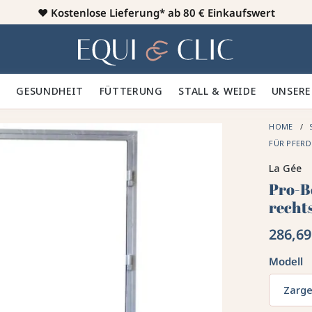
♥️
Kostenlose Lieferung* ab 80 € Einkaufswert
Heim
 🪮
GESUNDHEIT ✨
FÜTTERUNG 🥕
STALL & WEIDE 🍃
UNSERE
HOME
FÜR PFER
La Gée
Pro-B
recht
286,69
Modell
Zarge