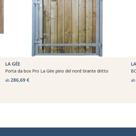
LA GÉE
LA
Porta da box Pro La Gée pino del nord tirante dritto
BO
286,69 €
ab
a