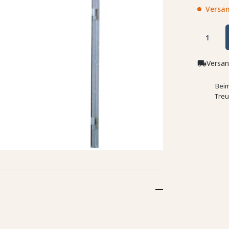
Versan
Versan
local_shipping
Beim
Treu