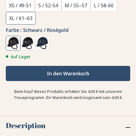
XS / 49-51
S / 52-54
M / 55–57
L / 58-60
XL / 61–63
Farbe :
Schwarz / Roségold
Auf Lager
In den Warenkorb
Beim Kauf dieses Produkts erhalten Sie
4,00 €
mit unserem
Treueprogramm. Ihr Warenkorb wird insgesamt sein
4,00 €
.
Description