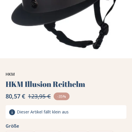
HKM
HKM Illusion Reithelm
80,57 €
123,95 €
-35%
info
Dieser Artikel fällt klein aus
Größe