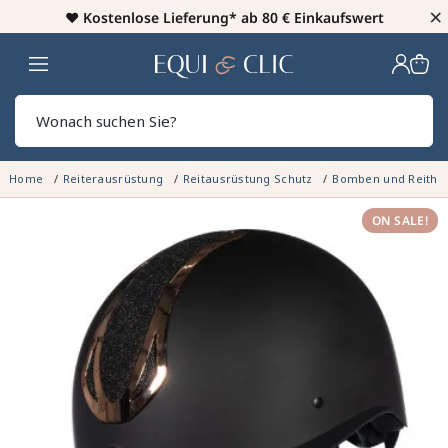
×
♥️
Kostenlose Lieferung* ab 80 € Einkaufswert
Heim
Sear
Home
Reiterausrüstung
Reitausrüstung Schutz
Bomben und Reith
ON SALE!