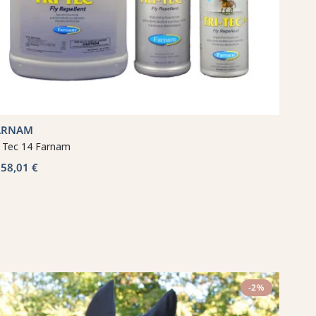
ARNAM
i Tec 14 Farnam
58,01 €
b
-2%