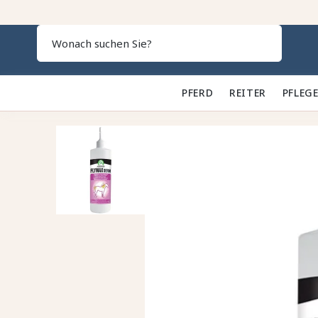
Search
PFERD 🐎
REITER 👕
PFLEGE