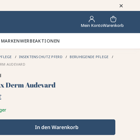
×
Warenkorb
Mein Konto
 MARKEN
WERBEAKTIONEN
PFLEGE
INSEKTENSCHUTZ PFERD
BERUHIGENDE PFLEGE
ERM AUDEVARD
d
x Derm Audevard
€
ger
In den Warenkorb