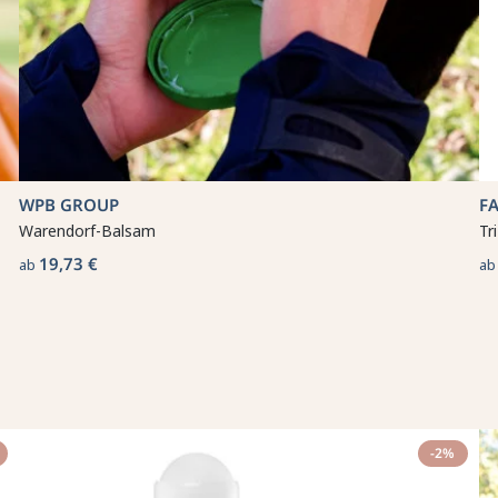
WPB GROUP
F
Warendorf-Balsam
Tr
19,73 €
ab
a
-2%