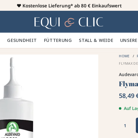
♥️
Kostenlose Lieferung* ab 80 € Einkaufswert
Heim
 🪮
GESUNDHEIT ✨
FÜTTERUNG 🥕
STALL & WEIDE 🍃
UNSERE
HOME
FLYMAX D
Audevar
Flyma
58,49 
Auf La