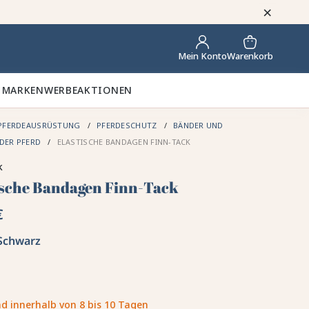
×
Warenkorb
Mein Konto
 MARKEN
WERBEAKTIONEN
PFERDEAUSRÜSTUNG
PFERDESCHUTZ
BÄNDER UND
DER PFERD
ELASTISCHE BANDAGEN FINN-TACK
k
ische Bandagen Finn-Tack
€
Schwarz
d innerhalb von 8 bis 10 Tagen