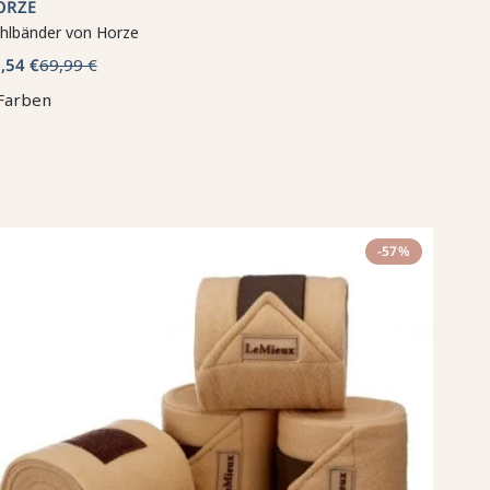
ORZE
hlbänder von Horze
,54 €
69,99 €
Farben
-57%