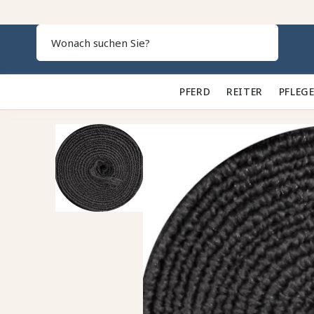
Search
PFERD 🐎
REITER 👕
PFLEGE