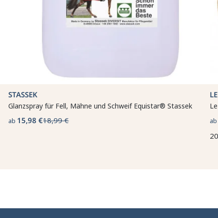
STASSEK
L
Glanzspray für Fell, Mähne und Schweif Equistar® Stassek
Le
15,98 €
18,99 €
ab
a
20