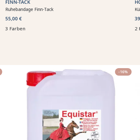
FINN-TACK
H
Ruhebandage Finn-Tack
Kü
55,00 €
39
3 Farben
2 
-16%