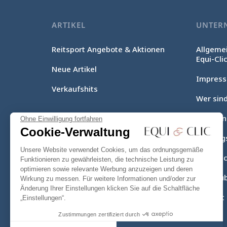
ARTIKEL
UNTER
Reitsport Angebote & Aktionen
Allgeme
Equi-Cli
Neue Artikel
Impres
Verkaufshits
Wer sind
Lieferu
Ohne Einwilligung fortfahren
Cookie-Verwaltung
Zahlung
Unsere Website verwendet Cookies, um das ordnungsgemäße
Equi-Clic
Funktionieren zu gewährleisten, die technische Leistung zu
optimieren sowie relevante Werbung anzuzeigen und deren
Seitenüb
Wirkung zu messen. Für weitere Informationen und/oder zur
Änderung Ihrer Einstellungen klicken Sie auf die Schaltfläche
Kontakt
„Einstellungen“.
Zustimmungen zertifiziert durch