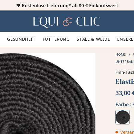
♥️
Kostenlose Lieferung* ab 80 € Einkaufswert
Heim
 🪮
GESUNDHEIT ✨
FÜTTERUNG 🥕
STALL & WEIDE 🍃
UNSERE
HOME
UNTERBÄN
Finn-Tac
Elast
33,00 
Farbe :
Versan