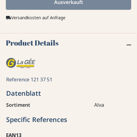
Ausverkauft
Versandkosten auf Anfrage
local_shipping
Product Details
Reference
121 37 51
Datenblatt
Sortiment
Alva
Specific References
EAN13