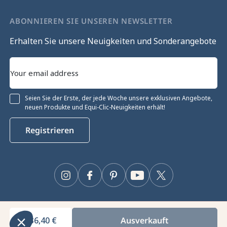
ABONNIEREN SIE UNSEREN NEWSLETTER
Erhalten Sie unsere Neuigkeiten und Sonderangebote
Seien Sie der Erste, der jede Woche unsere exklusiven Angebote,
neuen Produkte und Equi-Clic-Neuigkeiten erhält!
Ohne Einwilligung fortfahren
Registrieren
Cookie-Verwaltung
Unsere Website verwendet Cookies, um das ordnungsgemäße
Funktionieren zu gewährleisten, die technische Leistung zu optimieren
sowie relevante Werbung anzuzeigen und deren Wirkung zu messen.
Instagram
Facebook
Pinterest
YouTube
Twitter
Für weitere Informationen und/oder zur Änderung Ihrer Einstellungen
klicken Sie auf die Schaltfläche „Einstellungen“.
Zustimmungen zertifiziert durch
236,40 €
Ausverkauft
Equiclic © 2026