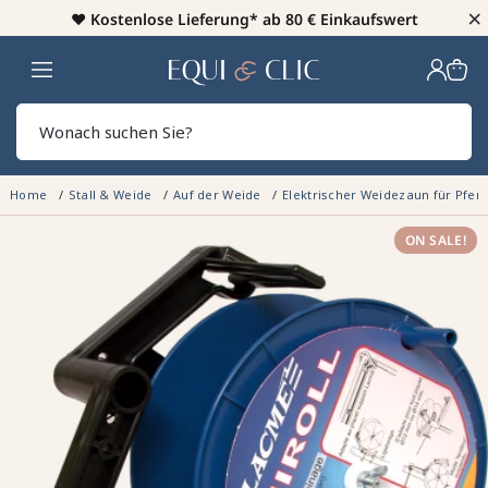
×
♥️
Kostenlose Lieferung* ab 80 € Einkaufswert
Heim
Sear
Home
Stall & Weide
Auf der Weide
Elektrischer Weidezaun für Pfer
ON SALE!