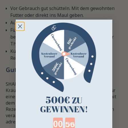
Vor Gebrauch gut schütteln. Mit dem gewohnten
Futter oder direkt ins Maul geben.
Ausreichend frisches Wasser bereitstellen.
Für tragende oder laktierende Stuten sowie bei
bestehenden Erkrankungen vorab Tierarzt oder
Therapeuten konsultieren.
Kühl, trocken und lichtgeschützt lagern. Außer
Reichweite von Kindern aufbewahren.
Gut zu wissen
SHAKE NO MORE wurde von Hilary Self,
Kräuterexpertin bei Hilton Herbs, ursprünglich für
500€
einen Kunden entwickelt, dessen Pferd so stark mit
ZU
dem Kopf schlug, dass es sich aufbäumte. Die
GEWINNEN!
Rezeptur zielt darauf ab, die für nasale Reizungen
verantwortlichen Allergene wirkungsvoll zu
Countdown ends in:
adressieren.