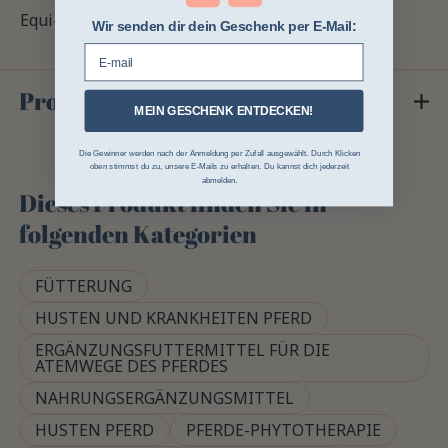
Equi-Clic, be passionate !
Wir senden dir dein Geschenk per E-Mail:
E-mail
Product Details
MEIN GESCHENK ENTDECKEN!
Die Gewinner werden nach der Anmeldung per Zufall ausgewählt. Durch Klicken
oben stimmst du zu, unsere E-Mails zu erhalten. Du kannst dich jederzeit
abmelden.
Dieses Produkt finden Sie in
folgenden Kategorien
FÜTTERUNG
HUSTEN UND KRANKHEITEN PFERD
ERGÄNZUNGSFUTTERMITTEL FÜR DIE
ATEMWEGE DES PFERDES
NAHRUNGSERGÄNZUNGSMITTEL
HUSTEN PFERD
PFERDE-PHYTOTHERAPIE