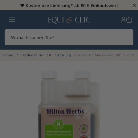
×
♥️
Kostenlose Lieferung* ab 80 € Einkaufswert
Heim
Sear
Home
Pferdegesundheit
Atmung
Shake No More Gold Hilton Herbs