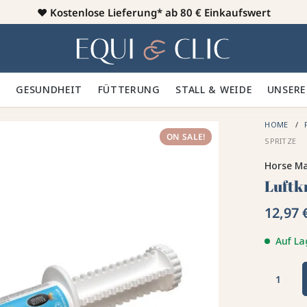
♥️
Kostenlose Lieferung* ab 80 € Einkaufswert
Heim
 🪮
GESUNDHEIT ✨
FÜTTERUNG 🥕
STALL & WEIDE 🍃
UNSERE
HOME
ON SALE!
SPRITZE
Horse Ma
Luftk
12,97 
Auf La