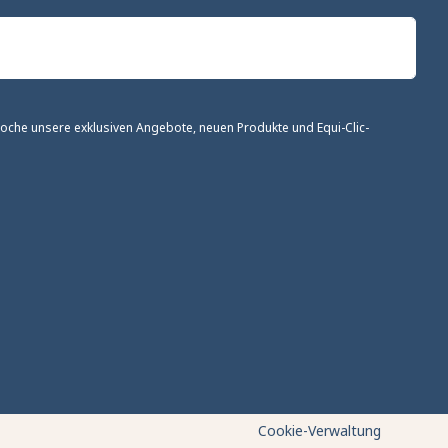
 Woche unsere exklusiven Angebote, neuen Produkte und Equi-Clic-
altung der Vorschriften zu gewährleisten. Passen Sie Ihre Vorl
Cookie-Verwaltung