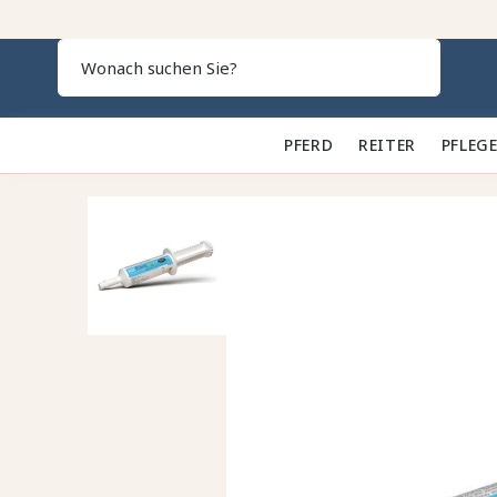
Search
PFERD 🐎
REITER 👕
PFLEGE