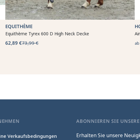
EQUITHÈME
H
Equithème Tyrex 600 D High Neck Decke
Ai
62,89 €
73,99 €
a
NEHMEN
ABONNIEREN SIE UNSER
Erhalten Sie unsere Neuig
ine Verkaufsbedingungen