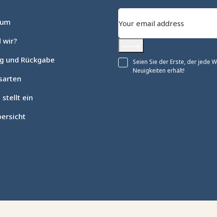
c
sum
 wir?
Abonnieren
ng und Rückgabe
Seien Sie der Erste, der jede
Neuigkeiten erhält!
sarten
 stellt ein
ersicht
en an
ellungen individuell zu gestalten und zu verwalten, um die Einh