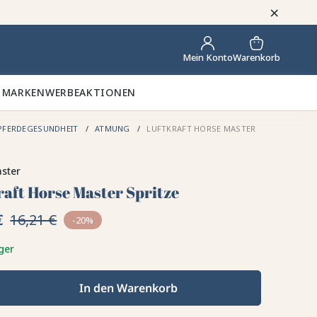
×
Warenkorb
Mein Konto
 MARKEN
WERBEAKTIONEN
PFERDEGESUNDHEIT
ATMUNG
LUFTKRAFT HORSE MASTER
ster
raft Horse Master Spritze
€
16,21 €
-20%
ger
In den Warenkorb