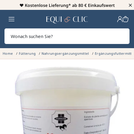
×
♥️
Kostenlose Lieferung* ab 80 € Einkaufswert
Heim
Sear
Home
Fütterung
Nahrungsergänzungsmittel
Ergänzungsfuttermitte