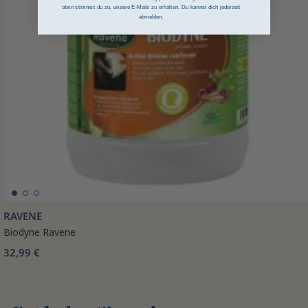
oben stimmst du zu, unsere E-Mails zu erhalten. Du kannst dich jederzeit
abmelden.
RAVENE
Biodyne Ravene
32,99 €