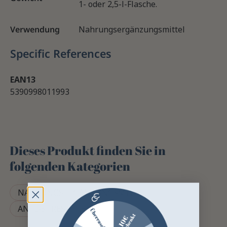
1- oder 2,5-l-Flasche.
Verwendung
Nahrungsergänzungsmittel
Specific References
EAN13
5390998011993
Dieses Produkt finden Sie in
folgenden Kategorien
NAHRUNGSERGÄNZUNGSMITTEL
ANTI-STRESS PFERD