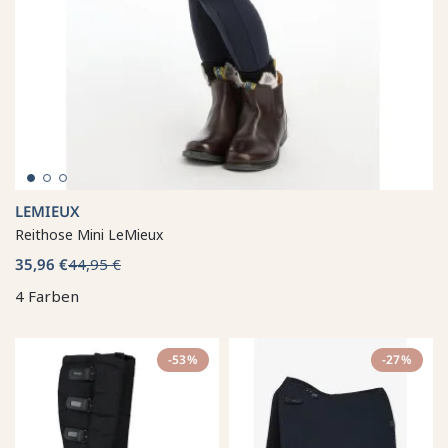
LEMIEUX
Reithose Mini LeMieux
35,96 €
44,95 €
4 Farben
-53%
-27%