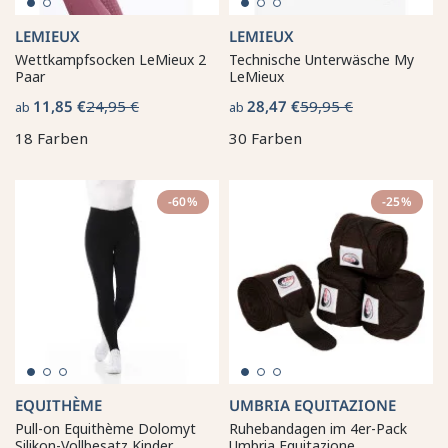
LEMIEUX
LEMIEUX
Wettkampfsocken LeMieux 2
Technische Unterwäsche My
Paar
LeMieux
11,85 €
24,95 €
28,47 €
59,95 €
ab
ab
18 Farben
30 Farben
-60%
-25%
EQUITHÈME
UMBRIA EQUITAZIONE
Pull-on Equithème Dolomyt
Ruhebandagen im 4er-Pack
Silikon-Vollbesatz Kinder
Umbria Equitazione