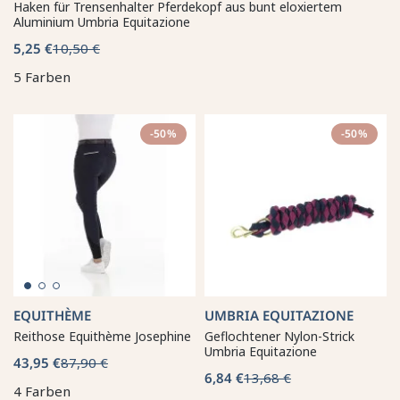
Haken für Trensenhalter Pferdekopf aus bunt eloxiertem
Aluminium Umbria Equitazione
5,25 €
10,50 €
5 Farben
-50%
-50%
EQUITHÈME
UMBRIA EQUITAZIONE
Reithose Equithème Josephine
Geflochtener Nylon-Strick
Umbria Equitazione
43,95 €
87,90 €
6,84 €
13,68 €
4 Farben