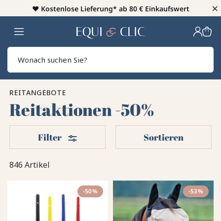
×
♥️
Kostenlose Lieferung* ab 80 € Einkaufswert
Heim
Sear
REITANGEBOTE
Reitaktionen -50%
Filter
Filter
Sortieren
846 Artikel
-50%
-53%