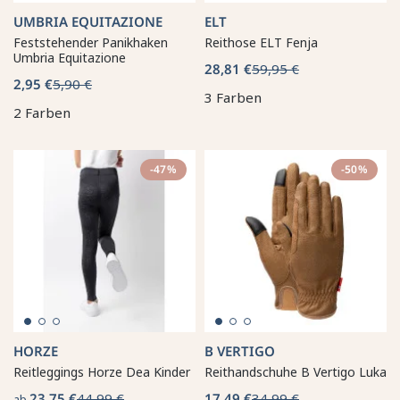
UMBRIA EQUITAZIONE
ELT
Feststehender Panikhaken
Reithose ELT Fenja
Umbria Equitazione
28,81 €
59,95 €
2,95 €
5,90 €
3 Farben
2 Farben
-47%
-50%
HORZE
B VERTIGO
Reitleggings Horze Dea Kinder
Reithandschuhe B Vertigo Luka
23,75 €
44,99 €
17,49 €
34,99 €
ab