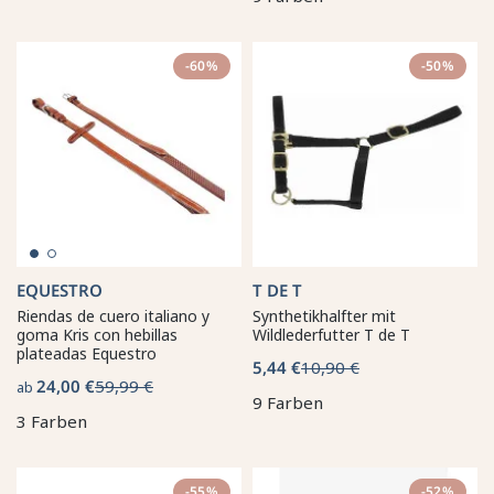
-60%
-50%
EQUESTRO
T DE T
Riendas de cuero italiano y
Synthetikhalfter mit
goma Kris con hebillas
Wildlederfutter T de T
plateadas Equestro
5,44 €
10,90 €
24,00 €
59,99 €
ab
9 Farben
3 Farben
-55%
-52%