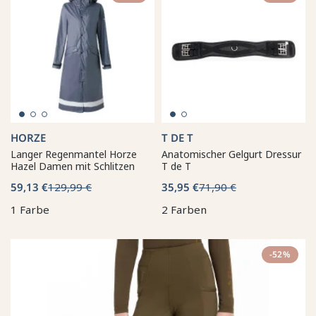
HORZE
T DE T
Langer Regenmantel Horze
Anatomischer Gelgurt Dressur
Hazel Damen mit Schlitzen
T de T
59,13 €
129,99 €
35,95 €
71,90 €
1 Farbe
2 Farben
-52%