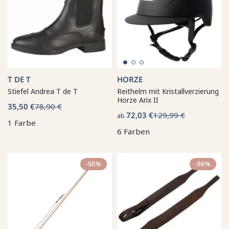
T DE T
HORZE
Stiefel Andrea T de T
Reithelm mit Kristallverzierung
Horze Arix II
35,50 €
78,90 €
72,03 €
129,99 €
ab
1 Farbe
6 Farben
-50%
-50%