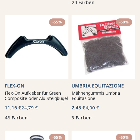
24 Farben
-55%
-50%
FLEX-ON
UMBRIA EQUITAZIONE
Flex-On Aufkleber für Green
Mähnengummis Umbria
Composite oder Alu Steigbügel
Equitazione
11,16 €
24,79 €
2,45 €
4,90 €
48 Farben
3 Farben
-55%
-50%