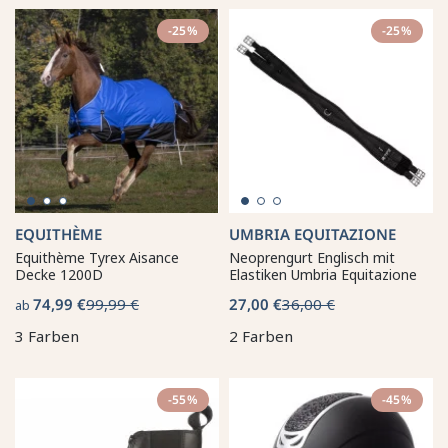
-25%
-25%
EQUITHÈME
UMBRIA EQUITAZIONE
Equithème Tyrex Aisance
Neoprengurt Englisch mit
Decke 1200D
Elastiken Umbria Equitazione
74,99 €
99,99 €
27,00 €
36,00 €
ab
3 Farben
2 Farben
-55%
-45%