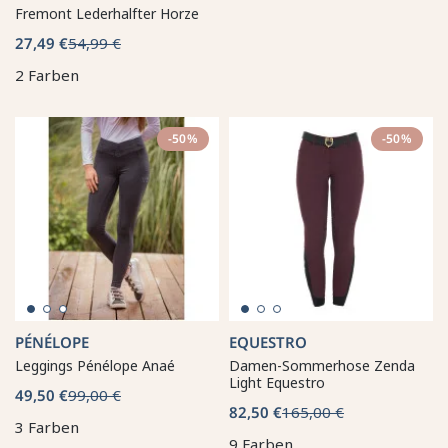
Fremont Lederhalfter Horze
27,49 €
54,99 €
2 Farben
-50%
-50%
PÉNÉLOPE
EQUESTRO
Leggings Pénélope Anaé
Damen-Sommerhose Zenda
Light Equestro
49,50 €
99,00 €
82,50 €
165,00 €
3 Farben
9 Farben