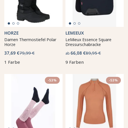
HORZE
LEMIEUX
Damen Thermostiefel Polar
LeMieux Essence Square
Horze
Dressurschabracke
37,69 €
79,99 €
66,08 €
89,95 €
ab
1 Farbe
9 Farben
-53%
-53%