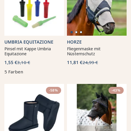
UMBRIA EQUITAZIONE
HORZE
Pinsel mit Kappe Umbria
Fliegenmaske mit
Equitazione
Nüsternschutz
1,55 €
3,10 €
11,81 €
24,99 €
5 Farben
-58%
-43%