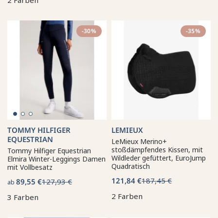
-30%
-35%
TOMMY HILFIGER
LEMIEUX
EQUESTRIAN
LeMieux Merino+
stoßdämpfendes Kissen, mit
Tommy Hilfiger Equestrian
Wildleder gefüttert, EuroJump
Elmira Winter-Leggings Damen
Quadratisch
mit Vollbesatz
121,84 €
187,45 €
89,55 €
127,93 €
ab
2 Farben
3 Farben