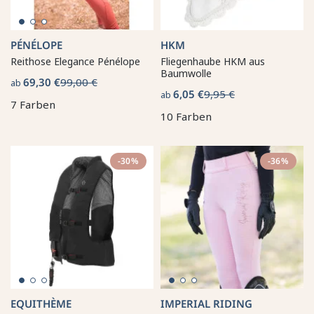
PÉNÉLOPE
HKM
Reithose Elegance Pénélope
Fliegenhaube HKM aus
Baumwolle
69,30 €
99,00 €
ab
6,05 €
9,95 €
ab
7 Farben
10 Farben
-30%
-36%
EQUITHÈME
IMPERIAL RIDING