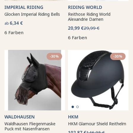
IMPERIAL RIDING
RIDING WORLD
Glocken Imperial Riding Bells
Reithose Riding World
Alexandrie Damen
6,34 €
ab
20,99 €
29,99 €
6 Farben
6 Farben
-30%
-30%
WALDHAUSEN
HKM
Waldhausen Fliegenmaske
HKM Glamour Shield Reithelm
Puck mit Nasenfransen
102,87 €
146,95 €