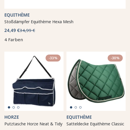
EQUITHÈME
Stoßdämpfer Equithème Hexa Mesh
24,49 €
34,99 €
4 Farben
-33%
-30%
HORZE
EQUITHÈME
Putztasche Horze Neat & Tidy
Satteldecke Equithème Classic