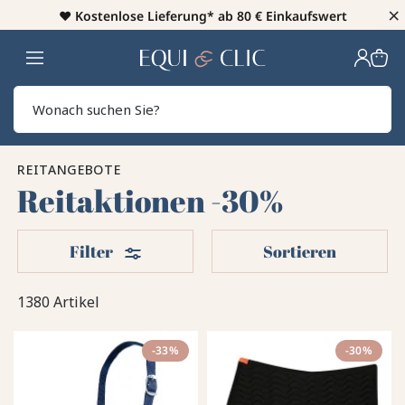
×
♥️
Kostenlose Lieferung* ab 80 € Einkaufswert
Heim
Sear
REITANGEBOTE
Reitaktionen -30%
Filter
Filter
Sortieren
1380 Artikel
-33%
-30%