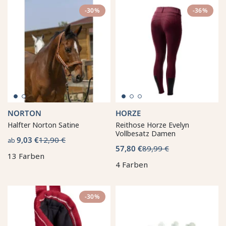
-30%
-36%
NORTON
HORZE
Halfter Norton Satine
Reithose Horze Evelyn
Vollbesatz Damen
9,03 €
12,90 €
ab
57,80 €
89,99 €
13 Farben
4 Farben
-30%