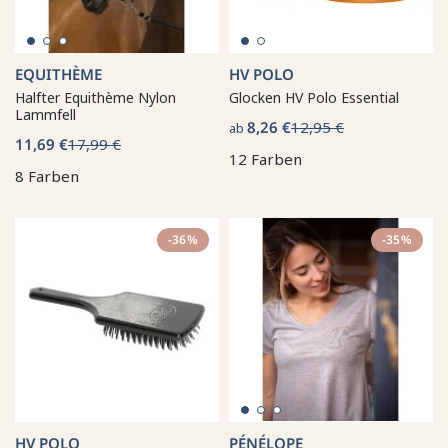
EQUITHÈME
HV POLO
Halfter Equithème Nylon
Glocken HV Polo Essential
Lammfell
8,26 €
12,95 €
ab
11,69 €
17,99 €
12 Farben
8 Farben
-36%
-35%
HV POLO
PÉNÉLOPE