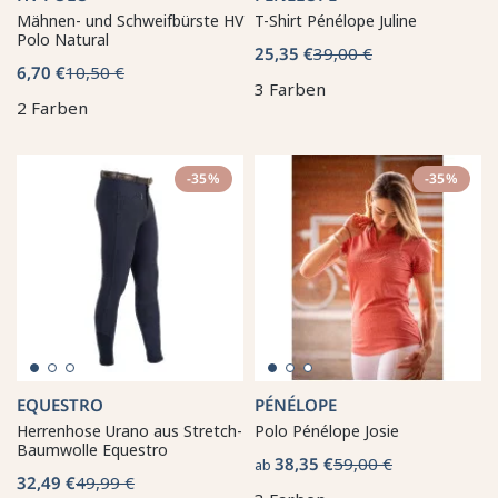
Mähnen- und Schweifbürste HV
T-Shirt Pénélope Juline
Polo Natural
25,35 €
39,00 €
6,70 €
10,50 €
3 Farben
2 Farben
-35%
-35%
EQUESTRO
PÉNÉLOPE
Herrenhose Urano aus Stretch-
Polo Pénélope Josie
Baumwolle Equestro
38,35 €
59,00 €
ab
32,49 €
49,99 €