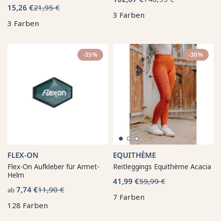
15,26 €
21,95 €
3 Farben
3 Farben
-35%
-30%
FLEX-ON
EQUITHÈME
Flex-On Aufkleber für Armet-
Reitleggings Equithème Acacia
Helm
41,99 €
59,99 €
7,74 €
11,90 €
ab
7 Farben
128 Farben