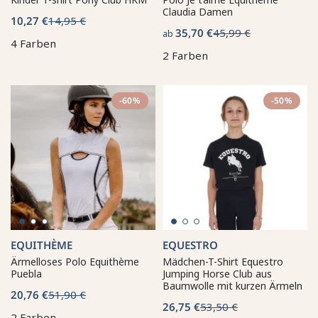
Claudia Damen
10,27 €
14,95 €
35,70 €
45,99 €
ab
4 Farben
2 Farben
-60%
-50%
EQUITHÈME
EQUESTRO
Ärmelloses Polo Equithème
Mädchen-T-Shirt Equestro
Puebla
Jumping Horse Club aus
Baumwolle mit kurzen Ärmeln
20,76 €
51,90 €
26,75 €
53,50 €
2 Farben