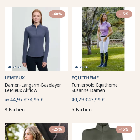
-40%
-15%
LEMIEUX
EQUITHÈME
Damen-Langarm-Baselayer
Turnierpolo Equithème
LeMieux Airflow
Suzanne Damen
44,97 €
74,95 €
40,79 €
47,99 €
ab
3 Farben
5 Farben
-25%
-45%