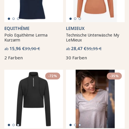
EQUITHÈME
LEMIEUX
Polo Equithème Lerma
Technische Unterwäsche My
Kurzarm
LeMieux
15,96 €
39,90 €
28,47 €
59,95 €
ab
ab
2 Farben
30 Farben
-72%
-35%