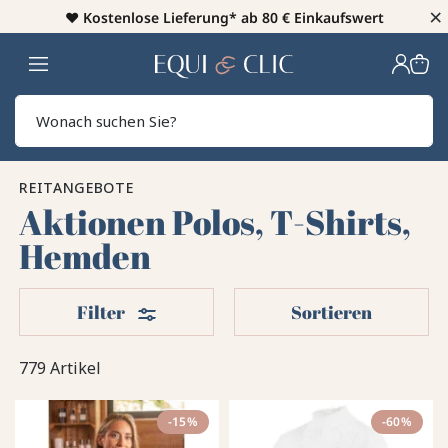
×
♥️
Kostenlose Lieferung* ab 80 € Einkaufswert
Heim
Sear
REITANGEBOTE
Aktionen Polos, T-Shirts,
Hemden
Filter
Filter
Sortieren
779 Artikel
-15%
-60%