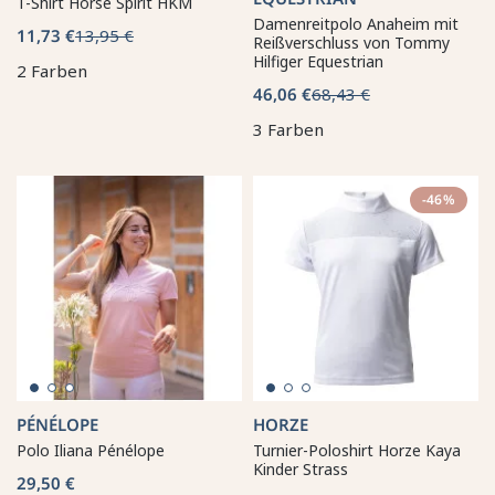
T-Shirt Horse Spirit HKM
Damenreitpolo Anaheim mit
11,73 €
13,95 €
Reißverschluss von Tommy
Hilfiger Equestrian
2 Farben
46,06 €
68,43 €
3 Farben
-46%
PÉNÉLOPE
HORZE
Polo Iliana Pénélope
Turnier-Poloshirt Horze Kaya
Kinder Strass
29,50 €