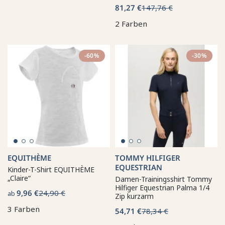
81,27 €
147,76 €
2 Farben
-60%
-30%
EQUITHÈME
TOMMY HILFIGER
EQUESTRIAN
Kinder-T-Shirt EQUITHÈME
„Claire“
Damen-Trainingsshirt Tommy
Hilfiger Equestrian Palma 1/4
9,96 €
24,90 €
ab
Zip kurzarm
3 Farben
54,71 €
78,34 €