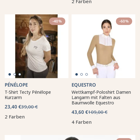
2 Farben
-40%
-60%
PÉNÉLOPE
EQUESTRO
T-Shirt Tecty Pénélope
Wettkampf-Poloshirt Damen
Kurzarm
Langarm mit Falten aus
Baumwolle Equestro
23,40 €
39,00 €
43,60 €
109,00 €
2 Farben
4 Farben