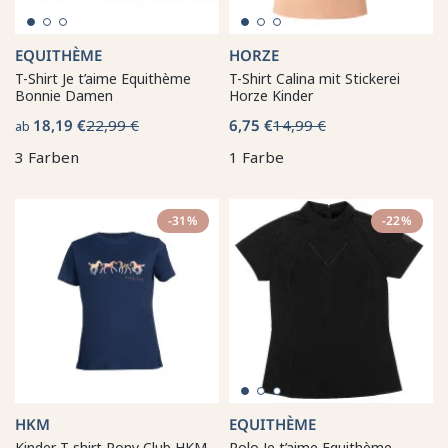
EQUITHÈME
HORZE
T-Shirt Je t’aime Equithème
T-Shirt Calina mit Stickerei
Bonnie Damen
Horze Kinder
18,19 €
22,99 €
6,75 €
14,99 €
ab
3 Farben
1 Farbe
-31%
-22%
HKM
EQUITHÈME
Kinder T-shirt Pony Club HKM
Polo Je t’aime Equithème