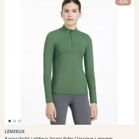
-52%
LEMIEUX
Basisschicht LeMieux Young Rider Classique Langarm