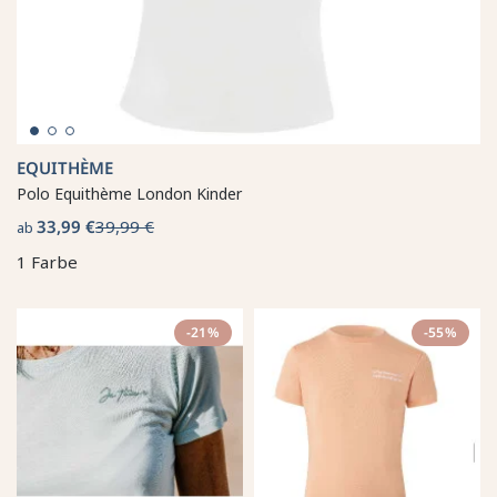
EQUITHÈME
Polo Equithème London Kinder
33,99 €
39,99 €
ab
1 Farbe
-21%
-55%