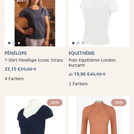
PÉNÉLOPE
EQUITHÈME
T-Shirt Pénélope Iconic Strass
Polo Equithème London
Kurzarm
33,15 €
39,00 €
19,96 €
49,90 €
ab
4 Farben
2 Farben
-60%
-53%