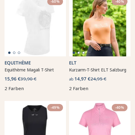
-60%
-40%
EQUITHÈME
ELT
Equithème Magali T-Shirt
Kurzarm-T-Shirt ELT Salzburg
15,96 €
39,90 €
14,97 €
24,95 €
ab
2 Farben
2 Farben
-49%
-40%